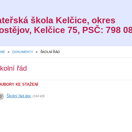
teřská škola Kelčice, okres
ostějov, Kelčice 75, PSČ: 798 08
íspěvková organizace
OME
»
DOKUMENTY
»
ŠKOLNÍ ŘÁD
kolní řád
OUBORY KE STAŽENÍ
Školní řád.doc
(164 kB)