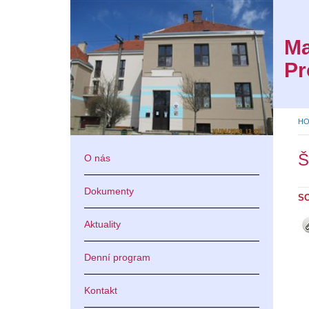
Ma
Pr
př
H
Š
O nás
Dokumenty
S
Aktuality
Denní program
Kontakt