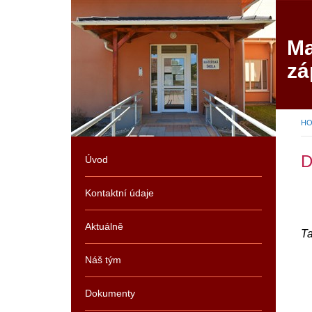
Ma
zá
H
D
Úvod
Kontaktní údaje
Aktuálně
Ta
Náš tým
Dokumenty