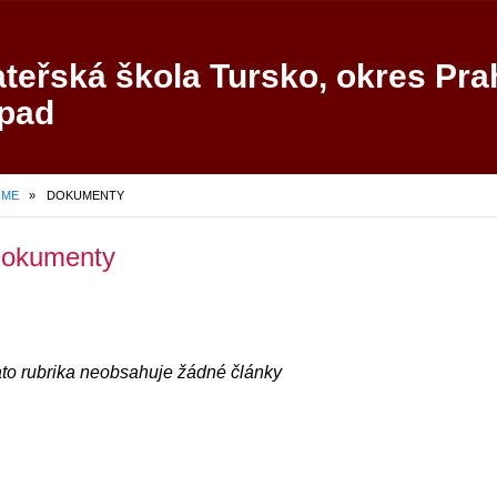
teřská škola Tursko, okres Pra
pad
OME
»
DOKUMENTY
okumenty
to rubrika neobsahuje žádné články