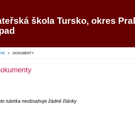
teřská škola Tursko, okres Pra
pad
OME
»
DOKUMENTY
okumenty
to rubrika neobsahuje žádné články