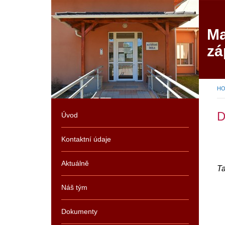
Ma
zá
H
D
Úvod
Kontaktní údaje
Aktuálně
Ta
Náš tým
Dokumenty