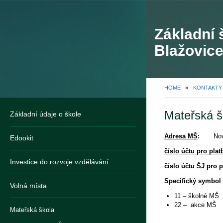
Základní 
Blažovice
HOME
»
KONTAKTY
Mateřská š
Základní údaje o škole
Adresa MŠ
:
Nová 
Edookit
číslo účtu pro pla
Investice do rozvoje vzdělávání
číslo účtu ŠJ pro 
Specifický symbol
Volná místa
11 – školné MŠ
22 – akce MŠ
Mateřská škola