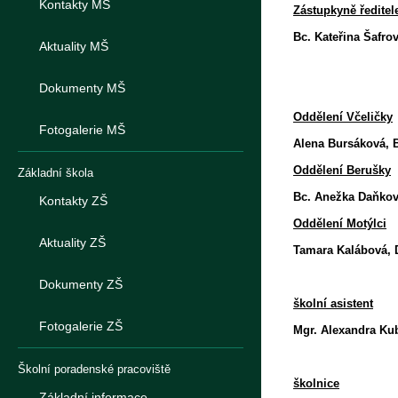
Kontakty MŠ
Zástupkyně ředite
Bc. Kateřina Šafro
Aktuality MŠ
e-mail: kat
Dokumenty MŠ
Oddělení Včeličky
Fotogalerie MŠ
Alena Bursáková, B
Oddělení Berušky
Základní škola
Bc. Anežka Daň
Kontakty ZŠ
Oddělení Motýlci
Aktuality ZŠ
Tamara Kalábo
Dokumenty ZŠ
školní asistent
Fotogalerie ZŠ
Mgr. Alexandra Ku
Školní poradenské pracoviště
školnice
Základní informace