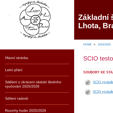
Základní 
Lhota, Br
HOME
»
2024/2025
SCIO testo
Hlavní stránka
Letní přání
SOUBORY KE STA
Sdělení o zkrácení období školního
SCIO výsled
vyučování 2025/2026
SCIO výsled
Sdílení radosti
Rozvrhy hodin 2025/2026