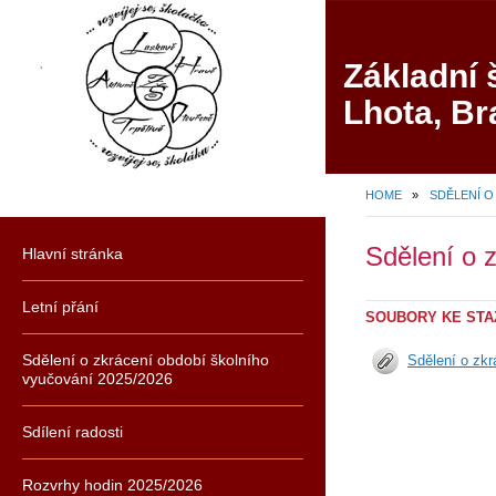
Základní 
Lhota, Br
HOME
»
Sdělení o 
Hlavní stránka
Letní přání
SOUBORY KE STA
Sdělení o zkrácení období školního
Sdělení o zk
vyučování 2025/2026
Sdílení radosti
Rozvrhy hodin 2025/2026