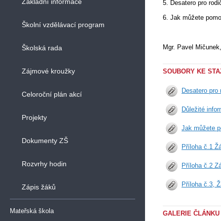
Základní informace
5. Desatero pro rodi
6. Jak můžete pom
Školní vzdělávací program
Mgr. Pavel Mičunek, 
Školská rada
Zájmové kroužky
SOUBORY KE STA
Desatero pro 
Celoroční plán akcí
Důležité info
Projekty
Jak můžete p
Dokumenty ZŠ
Příloha č.1 Ž
Rozvrhy hodin
Příloha č.2 Z
Příloha č.3, 
Zápis žáků
Mateřská škola
GALERIE ČLÁNKU