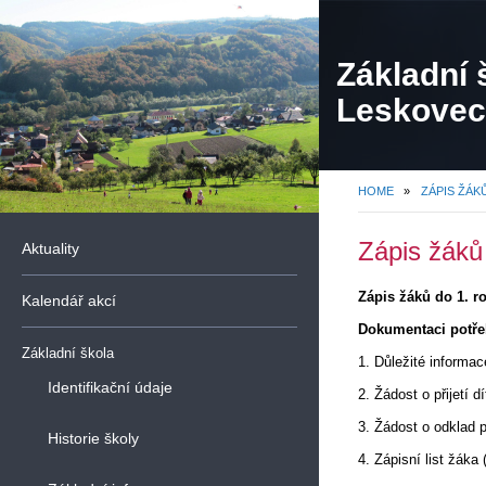
Základní 
Leskovec,
organiza
HOME
»
ZÁPIS ŽÁK
Zápis žáků
Aktuality
Zápis žáků do 1. r
Kalendář akcí
Dokumentaci potřeb
Základní škola
1. Důležité informac
Identifikační údaje
2. Žádost o přijetí d
3. Žádost o odklad p
Historie školy
4. Zápisní list žáka 