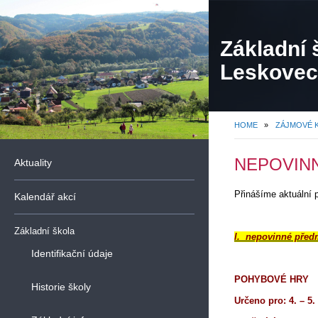
Základní 
Leskovec,
organiza
HOME
»
ZÁJMOVÉ 
NEPOVINN
Aktuality
Přinášíme aktuální 
Kalendář akcí
Základní škola
I. nepovinné před
Identifikační údaje
POHYBOVÉ HRY
Historie školy
Určeno pro: 4. – 5.