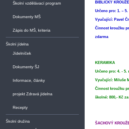
BIBLICKÝ KROUŽ
Školní vzdělávací program
Určeno pro: 1. – 5.
Dokumenty MŠ
Vyučující: Pavel Č
Činnost kroužku pr
Zápis do MŠ, kriteria
zdarma
Školní jídelna
Jídelníček
KERAMIKA
Dokumenty ŠJ
Určeno pro: 4. - 5.
Vyučující: Miluše
Informace, články
Činnost kroužku pr
projekt Zdravá jídelna
školné: 800,- Kč z
Recepty
Školní družina
ŠACHOVÝ KROUŽ