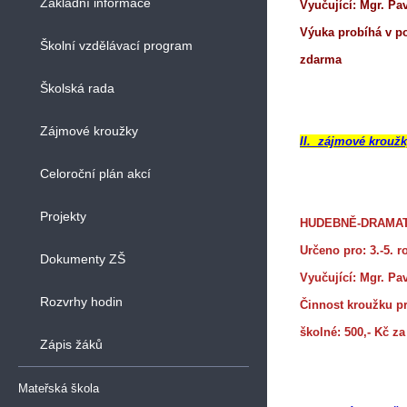
Základní informace
Vyučující: Mgr. Pa
Výuka probíhá v po
Školní vzdělávací program
zdarma
Školská rada
Zájmové kroužky
II. zájmové krouž
Celoroční plán akcí
Projekty
HUDEBNĚ-DRAMAT
Určeno pro: 3.-5. r
Dokumenty ZŠ
Vyučující: Mgr. Pa
Rozvrhy hodin
Činnost kroužku pr
školné: 500,- Kč z
Zápis žáků
Mateřská škola