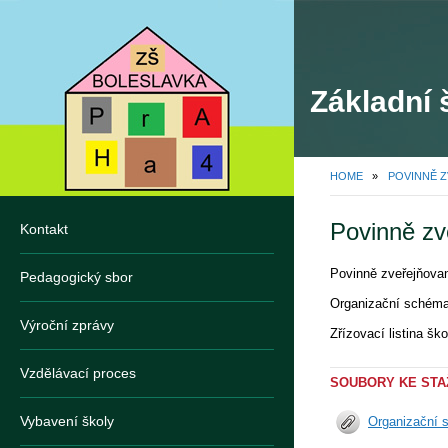
Základní 
HOME
»
POVINNĚ 
Povinně zv
Kontakt
Povinně zveřejňovan
Pedagogický sbor
Organizační schéma 
Výroční zprávy
Zřízovací listina šk
Vzdělávací proces
SOUBORY KE STA
Vybavení školy
Organizační 