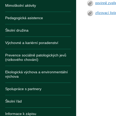
povinně zveř
Mimoškolní aktivity
zřizovací list
Pedagogická asistence
Školní družina
Výchovné a kariérní poradenství
Prevence sociálně patologických jevů
(rizikového chování)
Ekologická výchova a environmentální
výchova
Spolupráce s partnery
Školní řád
Informace k zápisu