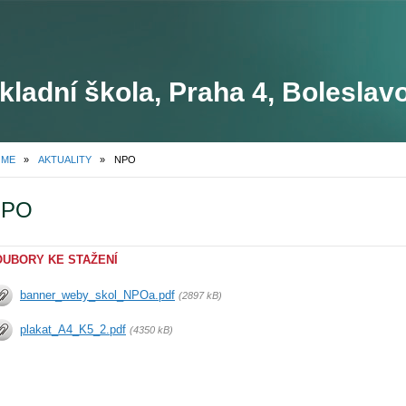
kladní škola, Praha 4, Boleslav
OME
»
AKTUALITY
»
NPO
NPO
OUBORY KE STAŽENÍ
banner_weby_skol_NPOa.pdf
(2897 kB)
plakat_A4_K5_2.pdf
(4350 kB)