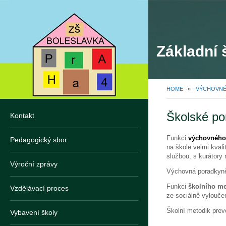
Základní 
HOME
»
VÝCHOVNÉ 
Školské po
Kontakt
Funkci
výchovného
Pedagogický sbor
na škole velmi kval
službou, s kurátory
Výroční zprávy
Výchovná poradky
Funkci
školního me
Vzdělávací proces
ze sociálně vylouč
Školní metodik pre
Vybavení školy