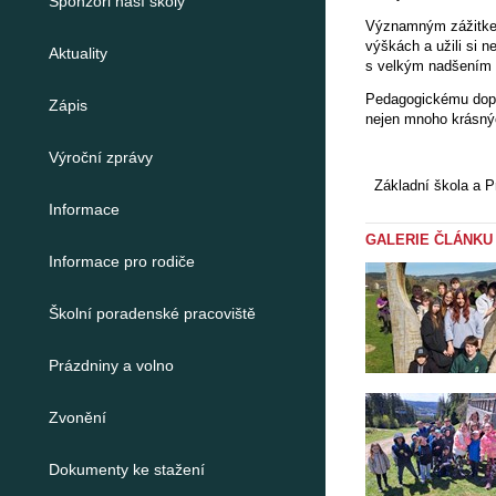
Sponzoři naší školy
Významným zážitkem 
výškách a užili si n
Aktuality
s velkým nadšením i
Pedagogickému dopro
Zápis
nejen mnoho krásnýc
Výroční zprávy
Základní škola a Pr
Informace
GALERIE ČLÁNKU
Informace pro rodiče
Školní poradenské pracoviště
Prázdniny a volno
Zvonění
Dokumenty ke stažení