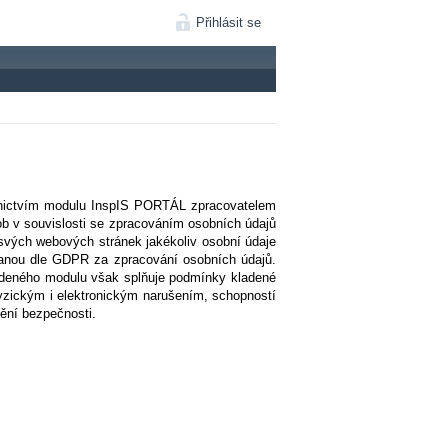
Přihlásit se
ednictvím modulu InspIS PORTÁL zpracovatelem
b v souvislosti se zpracováním osobních údajů
i svých webových stránek jakékoliv osobní údaje
danou dle GDPR za zpracování osobních údajů.
edeného modulu však splňuje podmínky kladené
zickým i elektronickým narušením, schopností
tění bezpečnosti.