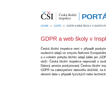
HOME
»
GDPR
»
GDPR A WEB ŠKOLY V INSPIS 
GDPR a web školy v Ins
Česká školní inspekce není v případě poskyt
osobních údajů ve smyslu Nařízení Evropského
a o volném pohybu těchto údajů (dále jen „GDPR
uloží. Česká školní inspekce neprovádí s os
Datový prostor poskytovaný Českou školní in
GDPR na zabezpečení datového úložiště, na k
obnovit data v případě fyzických nebo technický