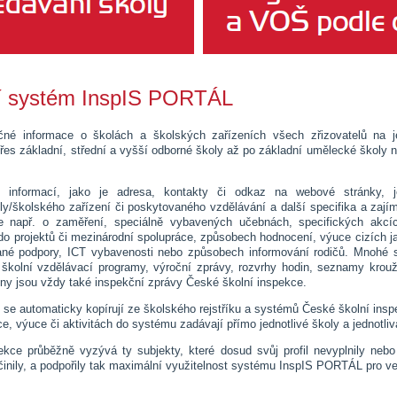
í systém InspIS PORTÁL
ečné informace o školách a školských zařízeních všech zřizovatelů na 
řes základní, střední a vyšší odborné školy až po základní umělecké školy n
 informací, jako je adresa, kontakty či odkaz na webové stránky, 
oly/školského zařízení či poskytovaného vzdělávání a další specifika a zajím
e např. o zaměření, speciálně vybavených učebnách, specifických akcí
 do projektů či mezinárodní spolupráce, způsobech hodnocení, výuce cizích j
né podpory, ICT vybavenosti nebo způsobech informování rodičů. Mnohé su
školní vzdělávací programy, výroční zprávy, rozvrhy hodin, seznamy kroužk
ny jsou vždy také inspekční zprávy České školní inspekce.
 se automaticky kopírují ze školského rejstříku a systémů České školní insp
ce, výuce či aktivitách do systému zadávají přímo jednotlivé školy a jednotliv
kce průběžně vyzývá ty subjekty, které dosud svůj profil nevyplnily nebo 
učinily, a podpořily tak maximální využitelnost systému InspIS PORTÁL pro ve