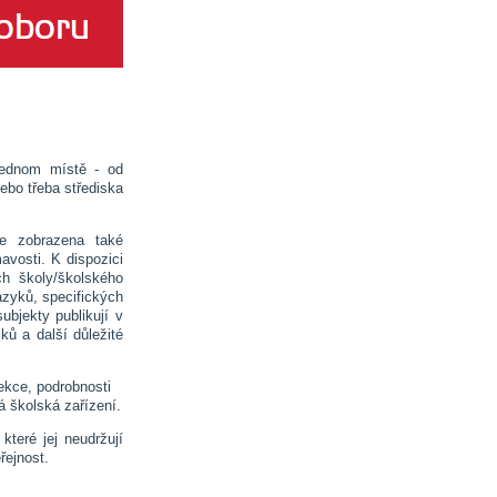
jednom místě - od
ebo třeba střediska
je zobrazena také
avosti. K dispozici
ch školy/školského
azyků, specifických
bjekty publikují v
ů a další důležité
ekce, podrobnosti
á školská zařízení.
které jej neudržují
řejnost.