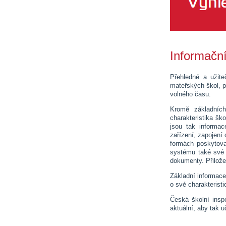
Informačn
Přehledné a užit
mateřských škol, p
volného času.
Kromě základních
charakteristika šk
jsou tak informac
zařízení, zapojení
formách poskytova
systému také své 
dokumenty. Přilože
Základní informace
o své charakteristi
Česká školní inspe
aktuální, aby tak 