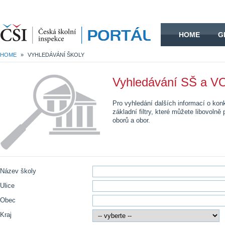
HOME
HOME
G
HOME
»
VYHLEDÁVÁNÍ ŠKOLY
Vyhledávání SŠ a VO
Pro vyhledání dalších informací o kon
základní filtry, které můžete libovoln
oborů a obor.
Název školy
Ulice
Obec
Kraj