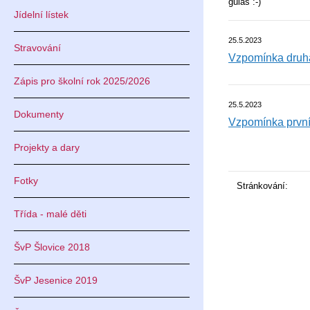
guláš :-)
Jídelní lístek
25.5.2023
Stravování
Vzpomínka druhá
Zápis pro školní rok 2025/2026
25.5.2023
Dokumenty
Vzpomínka první:
Projekty a dary
Fotky
Stránkování:
Třída - malé děti
ŠvP Šlovice 2018
ŠvP Jesenice 2019