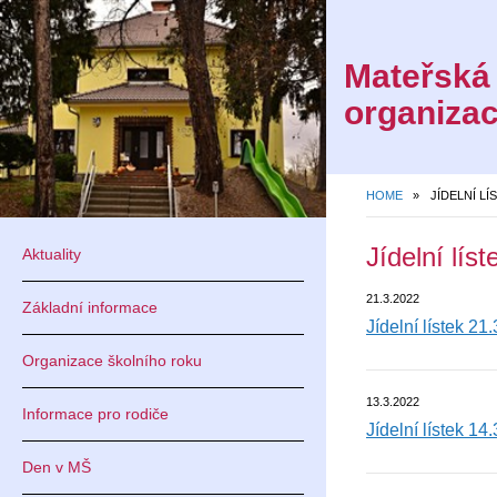
Mateřská 
organiza
HOME
»
JÍDELNÍ LÍ
OD 1. 9.
Jídelní líst
Aktuality
STRÁNKY
21.3.2022
Základní informace
Jídelní lístek 21
NOVÉ WE
Organizace školního roku
-
13.3.2022
Informace pro rodiče
Jídelní lístek 14
Den v MŠ