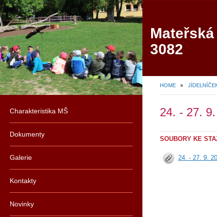
Mateřská
3082
HOME
»
JÍDELNÍČE
24. - 27. 9
Charakteristika MŠ
Dokumenty
SOUBORY KE STA
Galerie
24. - 27. 9. 2
Kontakty
Novinky