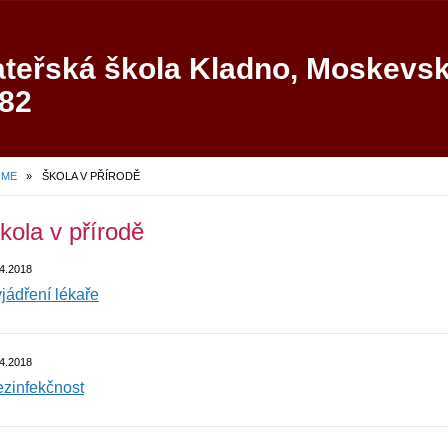
teřská škola Kladno, Moskevs
82
OME
»
ŠKOLA V PŘÍRODĚ
kola v přírodě
4.2018
jádření lékaře
4.2018
zinfekčnost