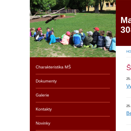
Ma
30
H
Š
Charakteristika MŠ
25.
Dokumenty
Vy
Galerie
25.
Kontakty
Be
Novinky