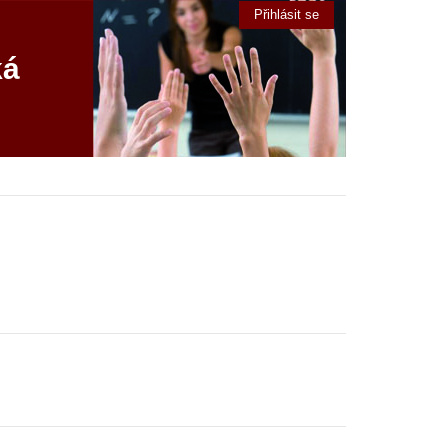
Přihlásit se
ká