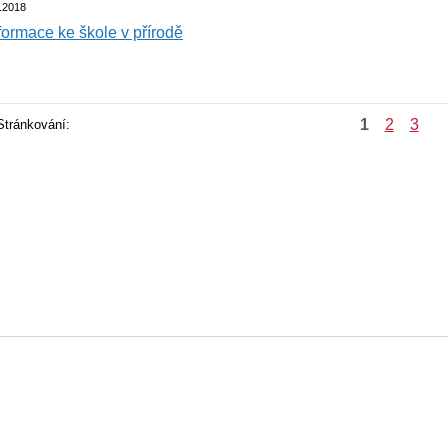
.2018
formace ke škole v přírodě
1
2
3
Stránkování: