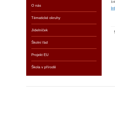
3.4
O nás
In
Tématické okruhy
Jídelníček
Školní řád
Projekt EU
Škola v přírodě