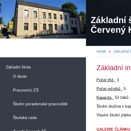
Základní 
Červený K
HOME
»
ZÁKLADNÍ 
Základní i
Základní škola
O škole
Počet tříd :
3
Počet ročníků :
5
Pracovníci ZŠ
Kapacita :
52 žáků
Školní poradenské pracoviště
Školní družina s ka
Vlastní školní jídel
Školská rada
GALERIE ČLÁNKU