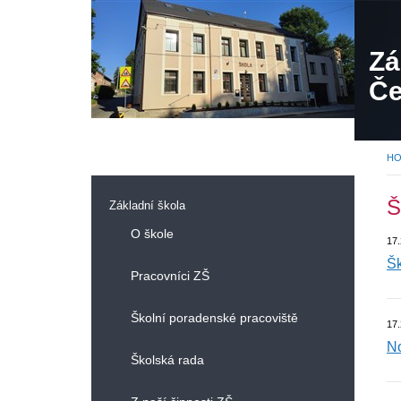
Zá
Če
H
Š
Základní škola
O škole
17.
Šk
Pracovníci ZŠ
Školní poradenské pracoviště
17.
No
Školská rada