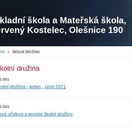
kladní škola a Mateřská škola,
rvený Kostelec, Olešnice 190
OME
»
ŠKOLNÍ DRUŽINA
kolní družina
2.2021
olní družina - leden - únor 2021
2.2021
vá učebna a prostor školní družiny