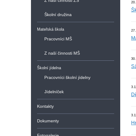
Z naší činnosti ZŠ
20
Šk
Školní družina
Mateřská škola
27.
Ma
Pracovníci MŠ
Z naší činnosti MŠ
30.
Sá
Školní jídelna
Pracovníci školní jídelny
3.1
Jídelníček
Dě
Kontakty
3.1
Dokumenty
Hr
Fotogalerie