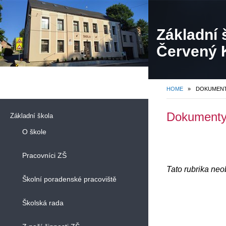
Základní 
Červený K
HOME
»
DOKUMEN
Dokument
Základní škola
O škole
Pracovníci ZŠ
Tato rubrika ne
Školní poradenské pracoviště
Školská rada