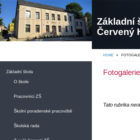
Základní 
Červený K
HOME
»
FOTOGALE
Fotogalerie
Základní škola
O škole
Pracovníci ZŠ
Tato rubrika ne
Školní poradenské pracoviště
Školská rada