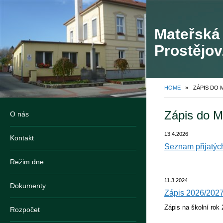
Mateřská 
Prostějov
HOME
»
ZÁPIS DO 
Zápis do 
O nás
13.4.2026
Kontakt
Seznam přijatých
Režim dne
11.3.2024
Dokumenty
Zápis 2026/202
Zápis na školní rok
Rozpočet