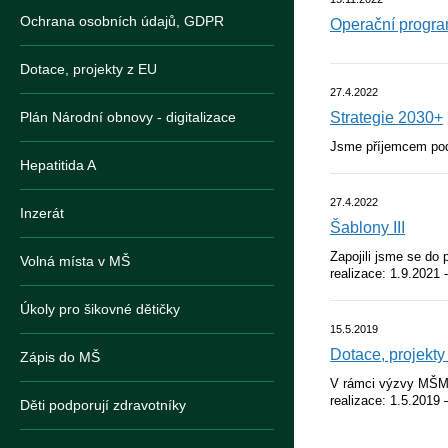
Ochrana osobních údajů, GDPR
Operační progr
Dotace, projekty z EU
27.4.2022
Plán Národní obnovy - digitalizace
Strategie 2030+
Jsme příjemcem podp
Hepatitida A
27.4.2022
Inzerát
Šablony III
Zapojili jsme se do 
Volná místa v MŠ
realizace: 1.9.2021 
Úkoly pro šikovné dětičky
15.5.2019
Dotace, projekty
Zápis do MŠ
V rámci výzvy MŠMT 
realizace: 1.5.2019 
Děti podporují zdravotníky