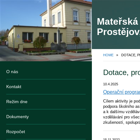
Mateřská 
Prostějov
HOME
»
DOTACE, P
Dotace, pr
O nás
10.4.2025
Kontakt
Operační progr
Cílem aktivity je p
Režim dne
podpora školního as
a k dalšímu vzdělává
Dokumenty
vzdělávání pro všec
zkušeností, spolupr
Rozpočet
15.11.2022