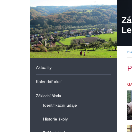
Zá
Le
or
H
P
Aktuality
Kalendář akcí
G
Základní škola
Identifikační údaje
Historie školy