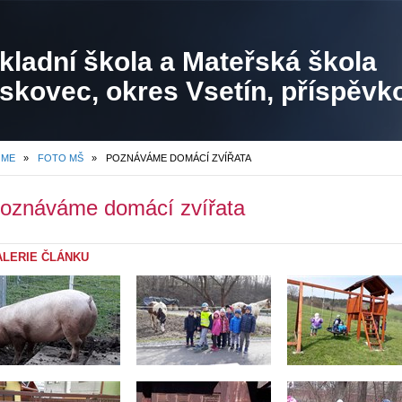
kladní škola a Mateřská škola
skovec, okres Vsetín, příspěvk
ganizace
OME
»
FOTO MŠ
»
POZNÁVÁME DOMÁCÍ ZVÍŘATA
oznáváme domácí zvířata
ALERIE ČLÁNKU