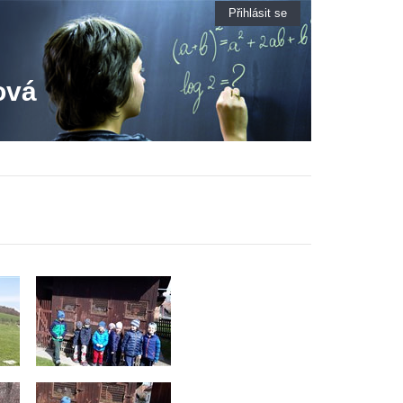
Přihlásit se
ová