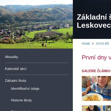
Základní 
Leskovec,
organiza
HOME
»
FOTO MŠ
První dny 
Aktuality
Kalendář akcí
GALERIE ČLÁNKU
Základní škola
Identifikační údaje
Historie školy