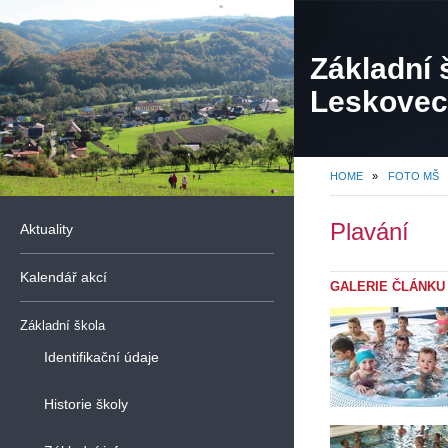
Základní 
Leskovec,
organiza
HOME
»
FOTO MŠ
Plavání
Aktuality
Kalendář akcí
GALERIE ČLÁNKU
Základní škola
Identifikační údaje
Historie školy