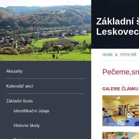
Základní 
Leskovec,
organiza
HOME
»
FOTO MŠ
Pečeme,sm
Aktuality
Kalendář akcí
GALERIE ČLÁNKU
Základní škola
Identifikační údaje
Historie školy