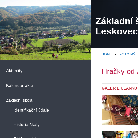
Základní 
Leskovec,
organiza
HOME
»
FOTO MŠ
Hračky od 
Aktuality
Kalendář akcí
GALERIE ČLÁNKU
Základní škola
Identifikační údaje
Historie školy