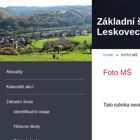
Základní 
Leskovec,
organiza
HOME
»
FOTO MŠ
Foto MŠ
Aktuality
Kalendář akcí
Základní škola
Tato rubrika ne
Identifikační údaje
Historie školy