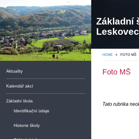
Základní 
Leskovec,
organiza
HOME
»
FOTO MŠ
Foto MŠ
Aktuality
Kalendář akcí
Základní škola
Tato rubrika ne
Identifikační údaje
Historie školy