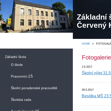
Základní 
Červený K
HOME
»
FOTOGALE
Fotogalerie
Základní škola
O škole
2.6.2017
Školní výlet 31.
Pracovníci ZŠ
Školní poradenské pracoviště
28.5.2017
Besídka MŠ 23.
Školská rada