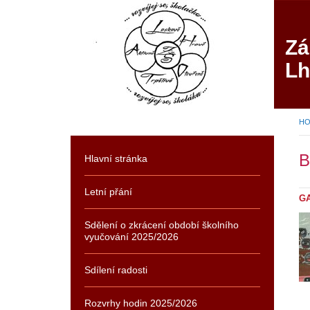
Zá
Lh
H
B
Hlavní stránka
Letní přání
G
Sdělení o zkrácení období školního
vyučování 2025/2026
Sdílení radosti
Rozvrhy hodin 2025/2026