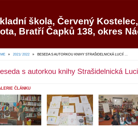
kladní škola, Červený Kostelec,
ota, Bratří Čapků 138, okres N
OME
»
2021/ 2022
»
BESEDA S AUTORKOU KNIHY STRAŠIDELNICKÁ LUCIÍ MAGAŠVÁRI
eseda s autorkou knihy Strašidelnická Luc
ALERIE ČLÁNKU