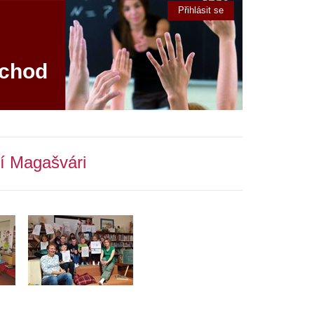
Přihlásit se
áchod
ií Magašvári