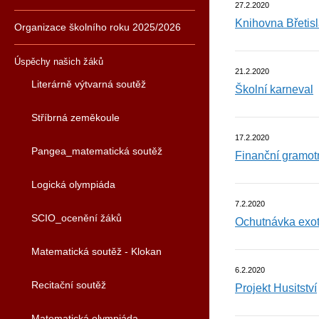
27.2.2020
Knihovna Břetis
Organizace školního roku 2025/2026
Úspěchy našich žáků
21.2.2020
Literárně výtvarná soutěž
Školní karneval
Stříbrná zeměkoule
17.2.2020
Pangea_matematická soutěž
Finanční gramot
Logická olympiáda
7.2.2020
SCIO_ocenění žáků
Ochutnávka exo
Matematická soutěž - Klokan
6.2.2020
Recitační soutěž
Projekt Husitství
Matematická olympiáda