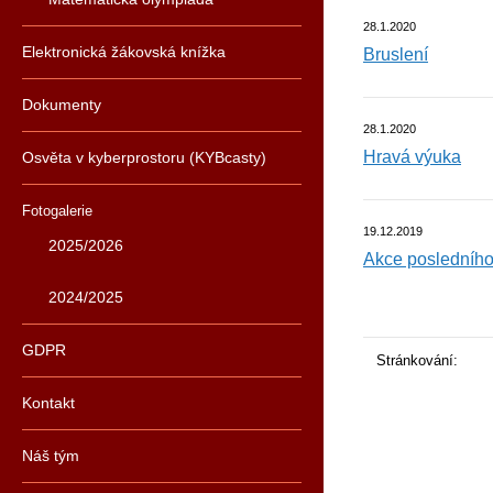
28.1.2020
Elektronická žákovská knížka
Bruslení
Dokumenty
28.1.2020
Hravá výuka
Osvěta v kyberprostoru (KYBcasty)
Fotogalerie
19.12.2019
2025/2026
Akce posledního
2024/2025
GDPR
Stránkování:
Kontakt
Náš tým