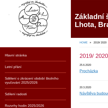
Základní 
Lhota, Br
HOME
»
2019/ 2020
2019/ 2020
Hlavní stránka
25.6.2020
Letní přání
Procházka
Sdělení o zkrácení období školního
vyučování 2025/2026
20.3.2020
Návštěva budou
Sdílení radosti
Rozvrhy hodin 2025/2026