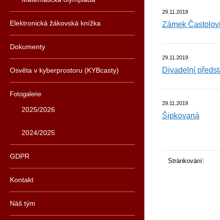
29.11.2019
Elektronická žákovská knížka
Zámek Častolov
Dokumenty
29.11.2019
Divadelní předst
Osvěta v kyberprostoru (KYBcasty)
Fotogalerie
29.11.2019
2025/2026
Šipkovaná
2024/2025
GDPR
Stránkování:
Kontakt
Náš tým