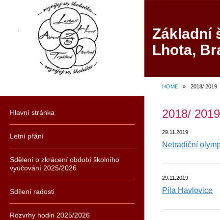
Základní 
Lhota, Br
HOME
»
2018/ 2019
2018/ 2019
Hlavní stránka
29.11.2019
Letní přání
Netradiční olym
Sdělení o zkrácení období školního
vyučování 2025/2026
29.11.2019
Pila Havlovice
Sdílení radosti
Rozvrhy hodin 2025/2026