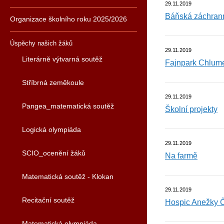
29.11.2019
Báňská záchran
Organizace školního roku 2025/2026
Úspěchy našich žáků
29.11.2019
Literárně výtvarná soutěž
Fajnpark Chlume
Stříbrná zeměkoule
29.11.2019
Pangea_matematická soutěž
Školní projekty
Logická olympiáda
29.11.2019
SCIO_ocenění žáků
Na farmě
Matematická soutěž - Klokan
29.11.2019
Recitační soutěž
Hospic Anežky 
Matematická olympiáda