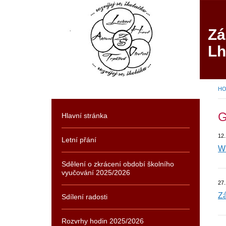
Zá
Lh
H
Hlavní stránka
12
Letní přání
W
Sdělení o zkrácení období školního
vyučování 2025/2026
27.
Z
Sdílení radosti
Rozvrhy hodin 2025/2026