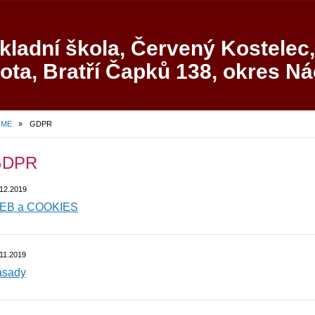
kladní škola, Červený Kostelec,
ota, Bratří Čapků 138, okres N
OME
»
GDPR
GDPR
.12.2019
EB a COOKIES
11.2019
ásady