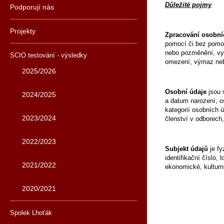
Důležité pojmy
Podporují nás
Projekty
Zpracování osobní
pomocí či bez pomoc
nebo pozměnění, vyhl
SCIO testování - výsledky
omezení, výmaz neb
2025/2026
Osobní údaje
jsou v
2024/2025
a datum narození, os
kategorií osobních 
2023/2024
členství v odborech
2022/2023
Subjekt údajů
je fy
identifikační číslo,
2021/2022
ekonomické, kulturn
2020/2021
Spolek Lhoťák