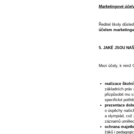
Marketingové účely
Ředitel školy důsle
účelem marketing
5. JAKÉ JSOU N
Mezi účely, k nimž 
realizace školn
základních práv 
přizpůsobit mu v
specifické potřeb
prezentace dobr
o úspěchy našich
a olympiád, což 
záznamů uměleck
ochrana majetk
žáků i pedagogic