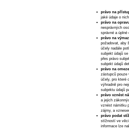
právo na přístu
jaké údaje o nic
právo na opravu
nesprávných osob
správné a úplné 
právo na výmaz
požadovat, aby š
účely nadále pot
subjekt údajů se
přes právo subje
subjekt údajů de
právo na omezen
zástupců pouze 
účely, pro které
výhradně pro ne
subjektu údajů p
právo vznést ná
a jejich zákonný
vznést námitku p
zájmy, a vznese
právo podat st
stížností ve věc
informace lze n