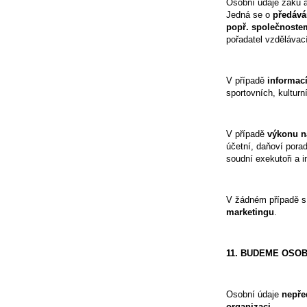
Osobní údaje žáků 
Jedná se o
předává
popř. společnostem
pořadatel vzdělávací
V případě
informací
sportovních, kultur
V případě
výkonu n
účetní, daňoví porad
soudní exekutoři a i
V žádném případě s
marketingu
.
11. BUDEME OSOB
Osobní údaje
nepře
organizaci
.