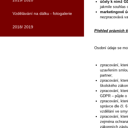
2019/ 2020
účely k nimž G
jakmile souhlas o
marketingové ú
Vzdělávání na dálku - fotogalerie
nezpracovává va
2018/ 2019
Přehled právních t
Osobní údaje se moh
zpracování, kter
uzavřením smlouv
partner;
zpracování, kter
školského zákona
zpracování, kter
GDPR – půjde o v
zpracování, kter
správce dle čl. 
vzdělání ve smys
zpracování, kter
zejména ochrana 
zákonných zástu