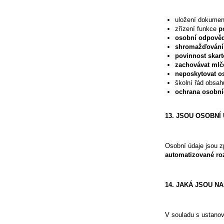
uložení dokumen
zřízení funkce
p
osobní odpověd
shromažďování 
povinnost skart
zachovávat mlč
neposkytovat o
školní řád obsa
ochrana osobníc
13. JSOU OSOBN
Osobní údaje jsou 
automatizované ro
14. JAKÁ JSOU N
V souladu s ustanov