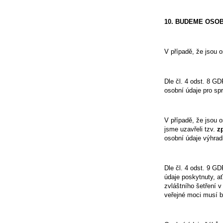
10. BUDEME OSO
V případě, že jsou 
Dle čl. 4 odst. 8 G
osobní údaje pro sp
V případě, že jsou 
jsme uzavřeli tzv.
z
osobní údaje výhrad
Dle čl. 4 odst. 9 G
údaje poskytnuty, ať
zvláštního šetření 
veřejné moci musí b