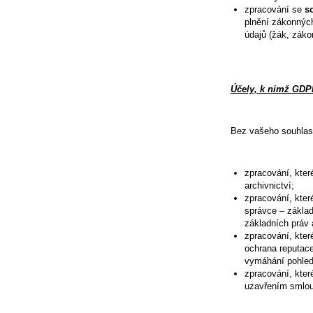
zpracování se
so
plnění zákonných
údajů (žák, záko
Účely, k nimž GDP
Bez vašeho souhlasu
zpracování, kter
archivnictví;
zpracování, kter
správce – základ
základních práv 
zpracování, kter
ochrana reputac
vymáhání pohled
zpracování, kter
uzavřením smlouv