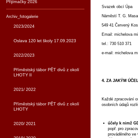
Přijímačky 2026
Svazek obcí Úpa
Náměstí T. G. Masa
Archiv_fotogalerie
549 41 Červený Kos
2023/2024
Email: michelova mi
Oslava 120 let školy 17.09.2023
tel.: 730 510 371
e-mail: michelova m
2022/2023
Příměstský tábor PĚT divů z okolí
LHOTY II
4. ZA JAKÝM ÚČ
2021/ 2022
Každé zpracování o
Příměstský tábor PĚT divů z okolí
osobních údajů rozli
LHOTY
účely k nimž G
2020/ 2021
popř. pro zpraco
prováděného ve v