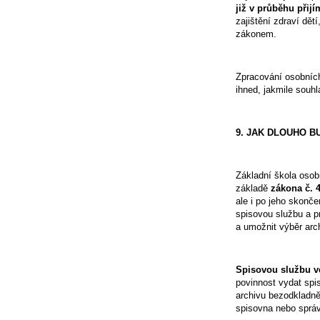
již v průběhu přijí
zajištění zdraví dě
zákonem.
Zpracování osobních
ihned, jakmile souh
9. JAK DLOUHO 
Základní škola osob
základě
zákona č. 4
ale i po jeho skonč
spisovou službu a p
a umožnit výběr arch
Spisovou službu v
povinnost vydat spis
archivu bezodkladně 
spisovna nebo správ