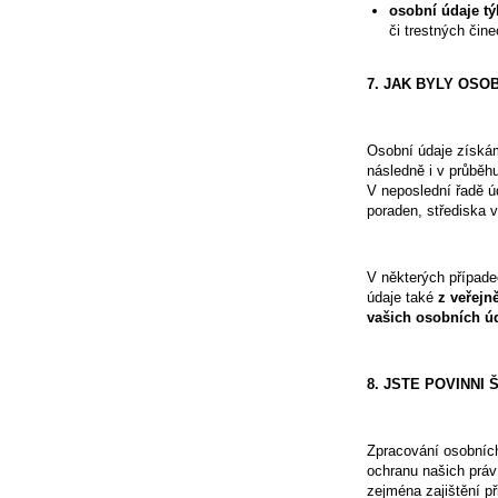
osobní údaje tý
či trestných čin
7. JAK BYLY OSO
Osobní údaje získá
následně i v průběh
V neposlední řadě ú
poraden, střediska 
V některých případe
údaje také
z
veřejn
vašich osobních ú
8. JSTE POVINNI
Zpracování osobních
ochranu našich práv
zejména zajištění př