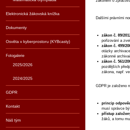
zákonem o zpracová
Elektronická žákovská knížka
Dalšími právními no
Dokumenty
zákon č. 89/201
pořizování a zveř
Osvěta v kyberprostoru (KYBcasty)
zákon č. 499/20
otázky archivac
Fotogalerie
zákonné archiva
zákon č. 561/20
2025/2026
pozdějších předp
zákona, např. ve
2024/2025
GDPR je založeno 
GDPR
princip odpově
Kontakt
musí správce být
přístup založen
žáků, a tomu mus
Náš tým