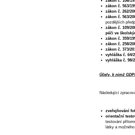
zákon č. 106/1
zákon č. 563/199
zákon č. 262/20
zákon č. 563/2
pozdějších předp
zákon č. 109/2
péči ve školský
zákon č. 359/19
zákon č. 258/20
zákon č. 373/20
vyhláška č. 64/
vyhláška č. 98/
Účely, k nimž GDP
Následující zpracová
zveřejňování fot
orientační test
testování přítom
látky a možného 