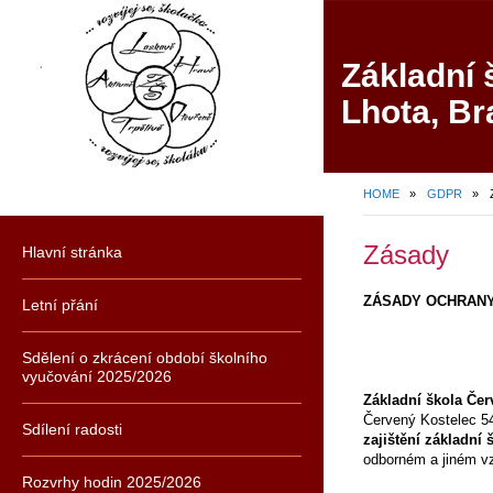
Základní 
Lhota, Br
HOME
»
GDPR
»
Zásady
Hlavní stránka
ZÁSADY OCHRANY
Letní přání
Sdělení o zkrácení období školního
vyučování 2025/2026
Základní škola Čer
Červený Kostelec 549
Sdílení radosti
zajištění základní
odborném a jiném vz
Rozvrhy hodin 2025/2026