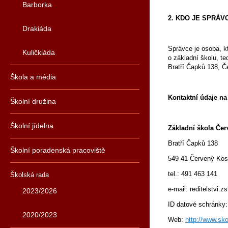
Barborka
2. KDO JE SPRÁ
Drakiáda
Správce je osoba, k
Kuličkiáda
o základní školu, t
Bratří Čapků 138, Č
Škola a média
Kontaktní údaje na
Školní družina
Školní jídelna
Základní škola Čer
Bratří Čapků 138
Školní poradenská pracoviště
549 41 Červený Kos
tel.: 491 463 141
Školská rada
e-mail: reditelstvi.
2023/2026
ID datové schránky
2020/2023
Web:
http://www.sko