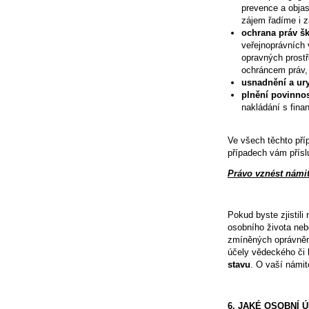
prevence a objas
zájem řadíme i z
ochrana práv š
veřejnoprávních
opravných prostř
ochráncem práv, 
usnadnění a ur
plnění povinnos
nakládání s fina
Ve všech těchto pří
případech vám přís
Právo vznést námi
Pokud byste zjistil
osobního života neb
zmíněných oprávněný
účely vědeckého či 
stavu
. O vaší námi
6. JAKÉ OSOBNÍ