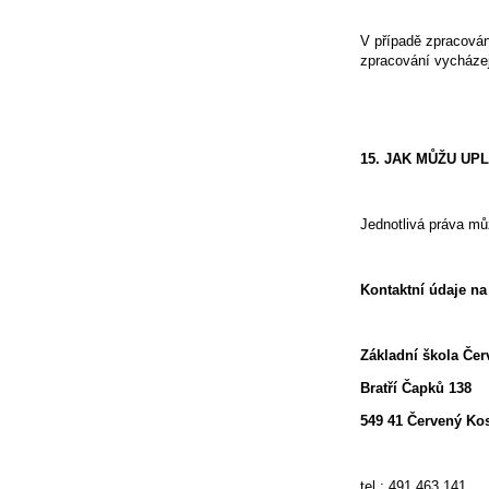
V případě zpracová
zpracování vycházej
15. JAK MŮŽU UP
Jednotlivá práva mů
Kontaktní údaje na
Základní škola Čer
Bratří Čapků 138
549 41 Červený Kos
tel.: 491 463 141