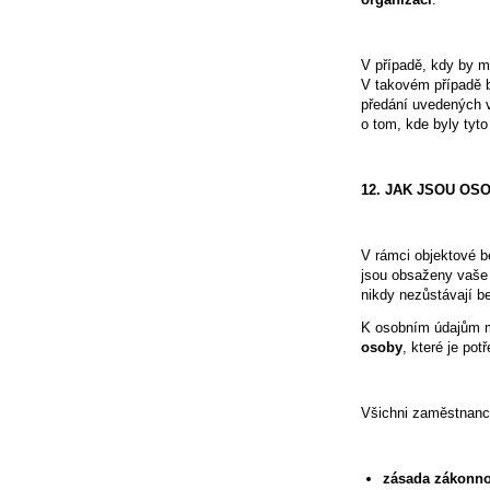
V případě, kdy by m
V takovém případě b
předání uvedených v
o tom, kde byly tyto
12. JAK JSOU OS
V rámci objektové b
jsou obsaženy vaše
nikdy nezůstávají b
K osobním údajům m
osoby
, které je pot
Všichni zaměstnanci
zásada z
ákonno