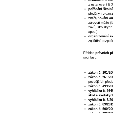
z ustanovení § 
pořádání školn
předány i organi
zveřejňování au
zároveň může jít
žáků, školských 
apod.);
organizování ex
zajištění bezpeč
Přehled
právních p
souhlasu:
zákon č. 101/2
zákon č. 561/20
pozdějších předp
zákon č. 499/20
vyhláška č. 364
škol a školskýc
vyhláška č. 3/2
zákon č. 89/201
zákon č. 500/20