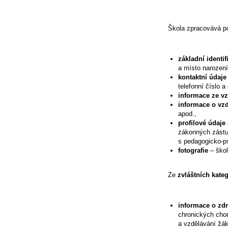
Škola zpracovává po
základní identif
a místo narození
kontaktní údaj
telefonní číslo a
informace ze v
informace
o vz
apod.,
profilové údaje
zákonných zástup
s pedagogicko-p
fotografie
– škol
Ze
zvláštních kate
informace o zdr
chronických chor
a vzdělávání žák