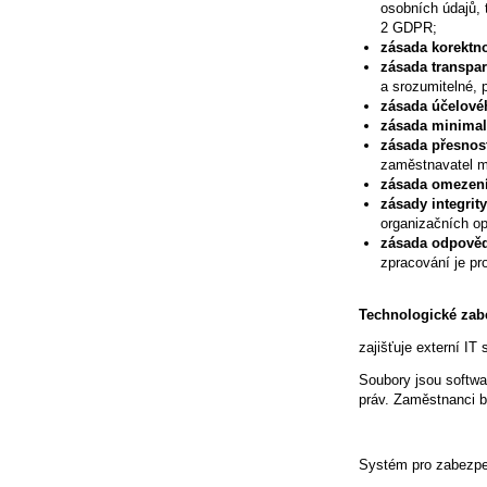
osobních údajů, 
2 GDPR;
zásada k
orektno
zásada t
ranspar
a srozumitelné, 
zásada účelové
zásada minimal
zásada přesnos
zaměstnavatel m
zásada omezení
zásady integrit
organizačních o
zásada odpověd
zpracování je p
Technologické zab
zajišťuje externí I
Soubory jsou softw
práv. Zaměstnanci by
Systém pro zabezpeč