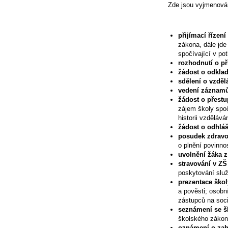
Zde jsou vyjmenovány
přijímací řízen
zákona, dále jde
spočívající v pot
rozhodnutí o př
žádost o odkla
sdělení o vzděl
vedení záznamů 
žádost o přestu
zájem školy spoč
historii vzdělává
žádost o odhláš
posudek zdravot
o plnění povinno
uvolnění žáka 
stravování v ZŠ
poskytování služ
prezentace škol
a pověsti; osob
zástupců na soci
seznámení se š
školského zákon
oznámení o zahá