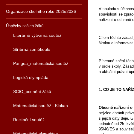
V souladu s účinnos
Organizace školního roku 2025/2026
souvislosti se zpra
nařízení o ochraně o
Úspěchy našich žáků
Literárně výtvarná soutěž
Cílem těchto zásad 
školou a informovat
Stříbrná zeměkoule
Písemné znění těch
Pangea_matematická soutěž
v sídle školy. Zása
a aktuální právní úp
Logická olympiáda
1. CO JE TO NAŘÍ
SCIO_ocenění žáků
Matematická soutěž - Klokan
Obecné nařízení o
nejvíce chránit práv
s jejich daty děje
Recitační soutěž
jednotně od 25. kvě
95/46/ES a souvisej
Matematická olympiáda