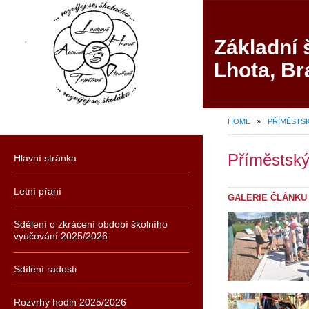
Základní 
Lhota, Br
HOME
»
PŘÍMĚSTSK
Příměstský
Hlavní stránka
Letní přání
GALERIE ČLÁNKU
Sdělení o zkrácení období školního
vyučování 2025/2026
Sdílení radosti
Rozvrhy hodin 2025/2026