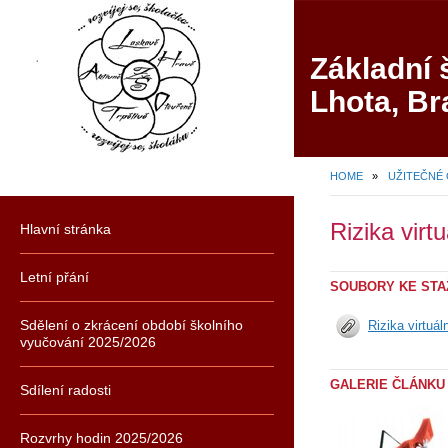
Základní 
Lhota, Br
HOME
»
UŽITEČNÉ 
Rizika virt
Hlavní stránka
Letní přání
SOUBORY KE STA
Sdělení o zkrácení období školního
Rizika virtuá
vyučování 2025/2026
GALERIE ČLÁNKU
Sdílení radosti
Rozvrhy hodin 2025/2026