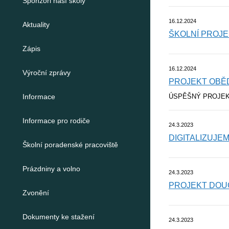
Sponzoři naší školy
16.12.2024
Aktuality
ŠKOLNÍ PROJEK
Zápis
16.12.2024
Výroční zprávy
PROJEKT OBĚD
Informace
ÚSPĚŠNÝ PROJEK
Informace pro rodiče
24.3.2023
DIGITALIZUJE
Školní poradenské pracoviště
Prázdniny a volno
24.3.2023
PROJEKT DOU
Zvonění
Dokumenty ke stažení
24.3.2023