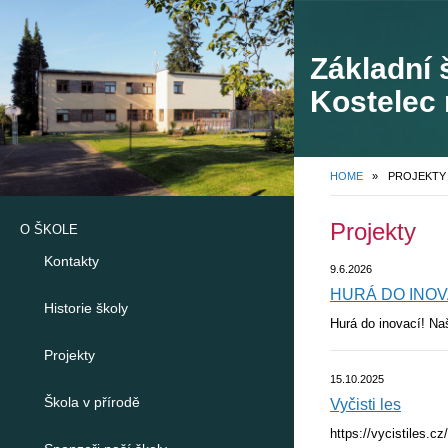
Základní 
Kostelec 
748
HOME
»
PROJEKTY
Projekty
O ŠKOLE
Kontakty
9.6.2026
HURÁ DO INOVA
Historie školy
Hurá do inovací! Naš
Projekty
15.10.2025
Škola v přírodě
Vyčisti les
https://vycistiles.c