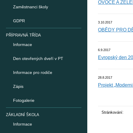
OVOCE A ZELE
Zaměstnanci školy
GDPR
3.10.2017
OBĚDY PRO DĚ
PŘÍPRAVNÁ TŘÍDA
Informace
6.9.2017
Evropský den 20
Den otevřených dveří v PT
Informace pro rodiče
28.8.2017
Projekt „Modern
Zápis
Fotogalerie
Stránkování:
ZÁKLADNÍ ŠKOLA
Informace