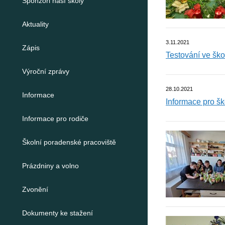
Sponzoři naší školy
Aktuality
3.11.2021
Zápis
Testování ve ško
Výroční zprávy
28.10.2021
Informace
Informace pro šk
Informace pro rodiče
Školní poradenské pracoviště
Prázdniny a volno
Zvonění
Dokumenty ke stažení