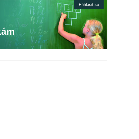
Přihlásit se
tkám