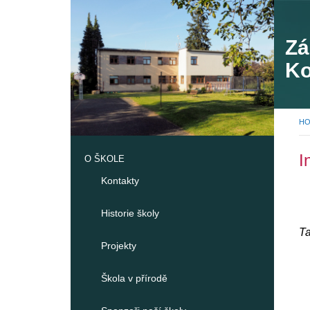
Zá
Ko
74
H
I
O ŠKOLE
Kontakty
Historie školy
Ta
Projekty
Škola v přírodě