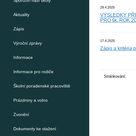
Sponzoři naší školy
29.4.2025
Aktuality
VÝSLEDKY PŔI
PRO šk. ROK 2
Zápis
17.4.2025
Výroční zprávy
Zápis a kritéria 
Informace
Informace pro rodiče
Stránkování:
Školní poradenské pracoviště
Prázdniny a volno
Zvonění
Dokumenty ke stažení