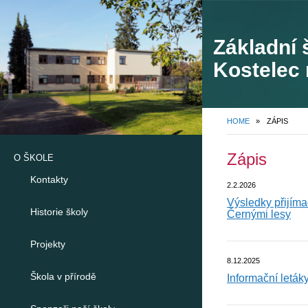
Základní 
Kostelec 
748
HOME
»
ZÁPIS
Zápis
O ŠKOLE
Kontakty
2.2.2026
Výsledky přijíma
Historie školy
Černými lesy
Projekty
8.12.2025
Škola v přírodě
Informační leták