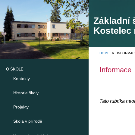
Základní 
Kostelec 
748
HOME
»
INFORMAC
Informace
O ŠKOLE
Kontakty
Historie školy
Tato rubrika ne
Projekty
Škola v přírodě