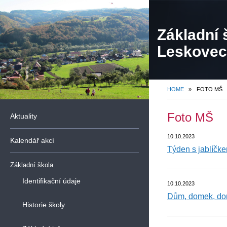
Základní 
Leskovec,
organiza
HOME
»
FOTO MŠ
Foto MŠ
Aktuality
10.10.2023
Kalendář akcí
Týden s jablíčk
Základní škola
Identifikační údaje
10.10.2023
Dům, domek, d
Historie školy