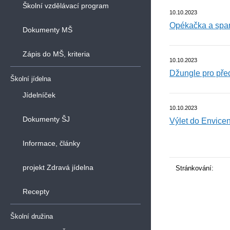
Školní vzdělávací program
10.10.2023
Opékačka a span
Dokumenty MŠ
Zápis do MŠ, kriteria
10.10.2023
Džungle pro pře
Školní jídelna
Jídelníček
10.10.2023
Dokumenty ŠJ
Výlet do Envice
Informace, články
projekt Zdravá jídelna
Stránkování:
Recepty
Školní družina