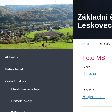
Základní 
Leskovec,
organiza
HOME
»
FOTO MŠ
Foto MŠ
Aktuality
12.3.2018
Kalendář akcí
Hurá, sníh!
Základní škola
Identifikační údaje
12.3.2018
Hrajeme si...
Historie školy