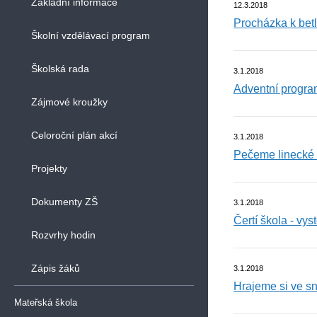
Základní informace
12.3.2018
Procházka k bet
Školní vzdělávací program
Školská rada
3.1.2018
Adventní progra
Zájmové kroužky
Celoroční plán akcí
3.1.2018
Pečeme linecké 
Projekty
Dokumenty ZŠ
3.1.2018
Čertí škola - vys
Rozvrhy hodin
Zápis žáků
3.1.2018
Hrajeme si ve s
Mateřská škola