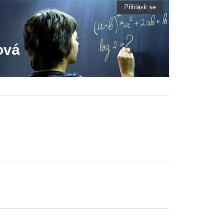
Přihlásit se
ová