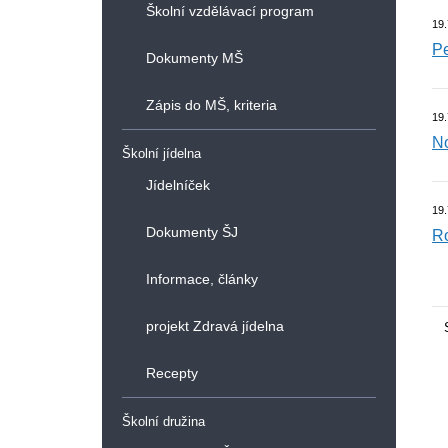
Školní vzdělávací program
19.
Pe
Dokumenty MŠ
Zápis do MŠ, kriteria
19.
No
Školní jídelna
Jídelníček
19.
Dokumenty ŠJ
Ro
Informace, články
projekt Zdravá jídelna
Recepty
Školní družina