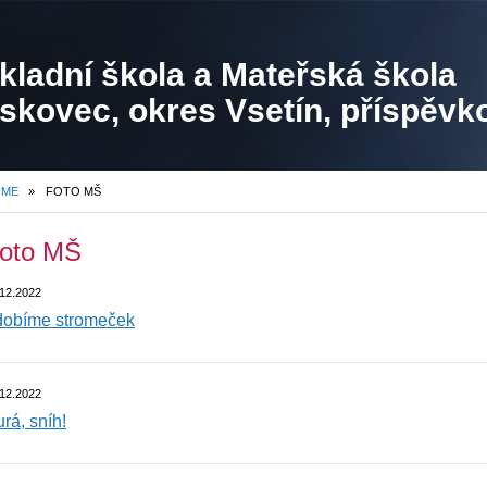
kladní škola a Mateřská škola
skovec, okres Vsetín, příspěvk
ganizace
OME
»
FOTO MŠ
oto MŠ
.12.2022
dobíme stromeček
.12.2022
rá, sníh!