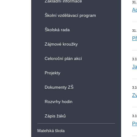
Základní informace
31
Ad
Školní vzdělávací program
Školská rada
31
Př
Zájmové kroužky
Celoroční plán akcí
3.1
Ja
Projekty
Dokumenty ZŠ
3.1
Zv
Rozvrhy hodin
Zápis žáků
3.1
Pr
Mateřská škola