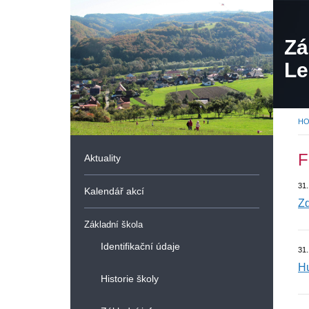
Zá
Le
or
H
F
Aktuality
31
Kalendář akcí
Z
Základní škola
Identifikační údaje
31
Hu
Historie školy