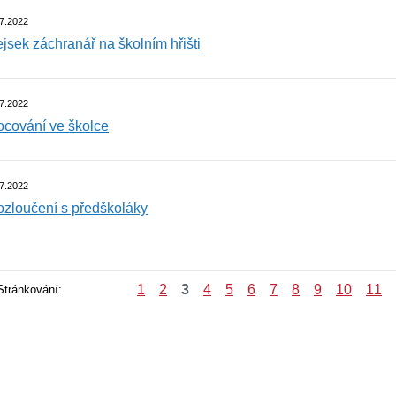
7.2022
jsek záchranář na školním hřišti
7.2022
cování ve školce
7.2022
zloučení s předškoláky
1
2
3
4
5
6
7
8
9
10
11
Stránkování: